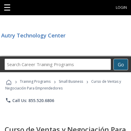
☰
LOGIN
Autry Technology Center
Search
Go
Career
Training
›
›
›
Programs
Training Programs
Small Business
Curso de Ventas y
Negociación Para Emprendedores
phone
Call Us: 855.520.6806
Curso de Ventas y Negociación Para