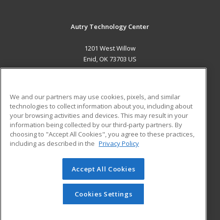
Autry Technology Center
1201 West Willow
Enid, OK 73703 US
MAIN CONTENT
Career Training
We and our partners may use cookies, pixels, and similar
technologies to collect information about you, including about
ADDITIONAL RESOURCES
your browsing activities and devices. This may result in your
information being collected by our third-party partners. By
Military
Student Blog
choosing to "Accept All Cookies", you agree to these practices,
Financial Assistance
including as described in the
Privacy Policy
Help
Accept All Cookies
© 2026 ed2go, a division of Cengage Learning. All rights
reserved. The material on this site cannot be reproduced or
redistributed unless you have obtained prior written
Cookies Settings
permission from Cengage Learning.
Privacy Policy