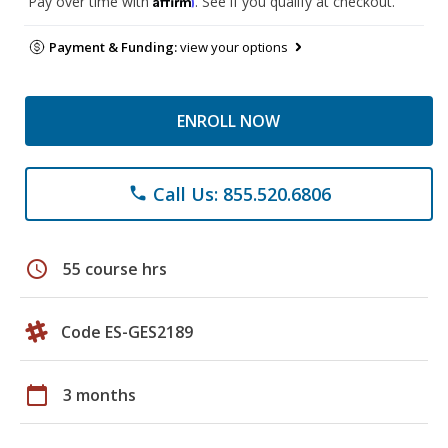
Pay over time with
. See if you qualify at checkout.
Payment & Funding:
view your options
ENROLL NOW
Call Us: 855.520.6806
phone
schedule
55 course hrs
Code ES-GES2189
calendar_today
3 months