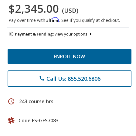
$2,345.00
(USD)
Affirm
Pay over time with
. See if you qualify at checkout.
Payment & Funding:
view your options
ENROLL NOW
Call Us: 855.520.6806
phone
schedule
243 course hrs
Code ES-GES7083