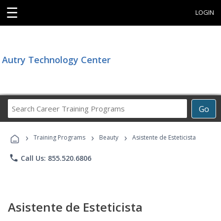
☰
LOGIN
Autry Technology Center
Search
Go
Career
Training
›
›
›
Programs
Training Programs
Beauty
Asistente de Esteticista
phone
Call Us: 855.520.6806
Asistente de Esteticista