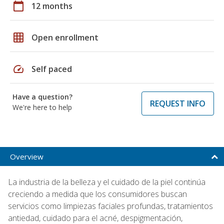
calendar_today
12 months
grid_on
Open enrollment
speed
Self paced
Have a question?
REQUEST INFO
We're here to help
Overview
La industria de la belleza y el cuidado de la piel continúa
creciendo a medida que los consumidores buscan
servicios como limpiezas faciales profundas, tratamientos
antiedad, cuidado para el acné, despigmentación,